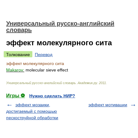
Универсальный русско-английский
словарь
эффект молекулярного сита
Толкование
Перевод
эффект молекулярного сита
Makarov:
molecular sieve effect
Универсальный русско-английский словарь
.
Академик.ру
.
2011
.
Игры ⚽
Нужно сделать НИР?
эффект мозаики,
эффект мотивации
достигаемый с помощью
пескоструйной обработки