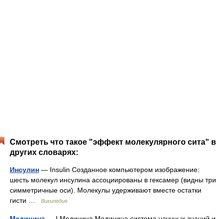
Смотреть что такое "эффект молекулярного сита" в
других словарях:
Инсулин
— Insulin Созданное компьютером изображение:
шесть молекул инсулина ассоциированы в гексамер (видны три
симметричные оси). Молекулы удерживают вместе остатки
гисти …
Википедия
Медицина
— I Медицина Медицина система научных знаний и